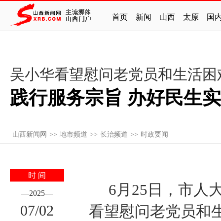
首页
新闻
山西
太原
国
吴小华看望慰问老党员和生活困
践行服务宗旨 办好民生
山西新闻网
>>
地市频道
>>
长治频道
>>
时政要闻
时 间
6月25日，市
—
2025
—
07
/
02
看望慰问老党员和