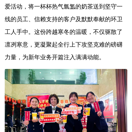
山西市场导报
山西法治报
爱活动，将一杯杯热气氤氲的奶茶送到坚守一
线的员工、信赖支持的客户及默默奉献的环卫
地方频道
工人手中。这份跨越寒冬的温暖，不仅驱散了
凛冽寒意，更凝聚起全行上下攻坚克难的磅礴
大同
朔州
忻州
吕梁
力量，为新年业务开篇注入满满动能。
晋中
阳泉
长治
晋城
临汾
运城
行业频道
教育
法治
三农