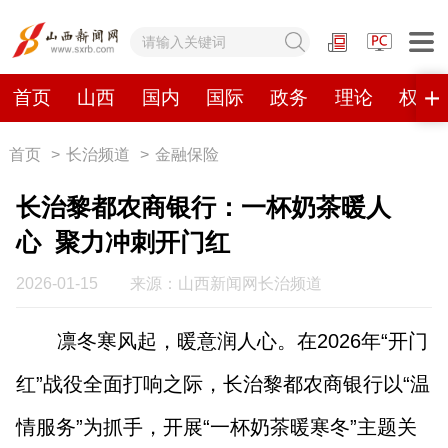
网站地图
首页
山西
国内
国际
政务
理论
权威
首页
>
长治频道
>
金融保险
首页
山西
国内
国际
长治黎都农商银行：一杯奶茶暖人
政务
理论
权威发布
原创
心 聚力冲刺开门红
视频
山西视觉志
手机报
2026-01-15
来源：山西新闻网长治频道
凛冬寒风起，暖意润人心。在2026年“开门
数字报刊
红”战役全面打响之际，长治黎都农商银行以“温
山西日报
山西晚报
山西经济日报
山西农民报
情服务”为抓手，开展“一杯奶茶暖寒冬”主题关